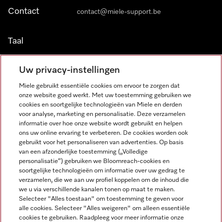
Contact
contact@miele-support.be
Taal
NEDERLANDS
Uw privacy-instellingen
Miele gebruikt essentiële cookies om ervoor te zorgen dat
onze website goed werkt. Met uw toestemming gebruiken we
cookies en soortgelijke technologieën van Miele en derden
voor analyse, marketing en personalisatie. Deze verzamelen
informatie over hoe onze website wordt gebruikt en helpen
Miele op Facebook
Miele op Youtube
Miele op Instagram
Miele op Pinterest
ons uw online ervaring te verbeteren. De cookies worden ook
gebruikt voor het personaliseren van advertenties. Op basis
van een afzonderlijke toestemming („Volledige
personalisatie“) gebruiken we Bloomreach-cookies en
soortgelijke technologieën om informatie over uw gedrag te
verzamelen, die we aan uw profiel koppelen om de inhoud die
Wettelijke Informatie
we u via verschillende kanalen tonen op maat te maken.
Selecteer "Alles toestaan" om toestemming te geven voor
Algemene voorwaarden
alle cookies. Selecteer "Alles weigeren" om alleen essentiële
Privacybeleid
cookies te gebruiken. Raadpleeg voor meer informatie onze