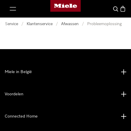
Miele homepage
ct naar inhoud
Wat zoek 
Winke
/
Service
/
Klantenservice
/
Afwassen
/
Probleemoplossing
Miele in België
Voordelen
Connected Home