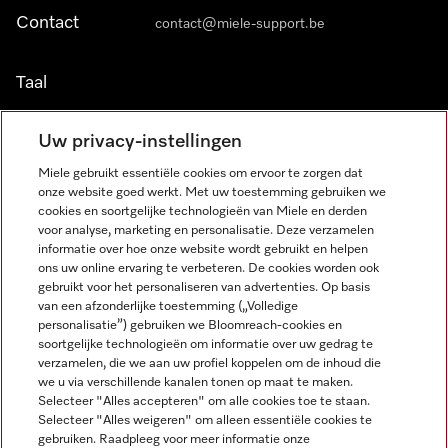
Contact
contact@miele-support.be
Taal
NEDERLANDS
Uw privacy-instellingen
Miele gebruikt essentiële cookies om ervoor te zorgen dat
onze website goed werkt. Met uw toestemming gebruiken we
cookies en soortgelijke technologieën van Miele en derden
voor analyse, marketing en personalisatie. Deze verzamelen
informatie over hoe onze website wordt gebruikt en helpen
Miele op Facebook
Miele op Youtube
Miele op Instagram
Miele op Pinterest
ons uw online ervaring te verbeteren. De cookies worden ook
gebruikt voor het personaliseren van advertenties. Op basis
van een afzonderlijke toestemming („Volledige
personalisatie”) gebruiken we Bloomreach-cookies en
soortgelijke technologieën om informatie over uw gedrag te
verzamelen, die we aan uw profiel koppelen om de inhoud die
Wettelijke Informatie
we u via verschillende kanalen tonen op maat te maken.
Selecteer "Alles accepteren" om alle cookies toe te staan.
Algemene voorwaarden
Selecteer "Alles weigeren" om alleen essentiële cookies te
Privacybeleid
gebruiken. Raadpleeg voor meer informatie onze