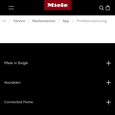
Miele homepage
ct naar inhoud
Wat zoek 
Winke
ome
/
Service
/
Klantenservice
/
App
/
Probleemoplossing
Miele in België
Voordelen
Connected Home