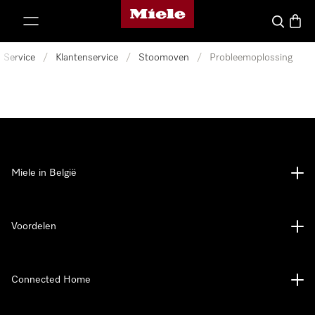
Miele homepage
ct naar inhoud
Wat zoek 
Winke
Service
/
Klantenservice
/
Stoomoven
/
Probleemoplossing
Miele in België
Voordelen
Connected Home