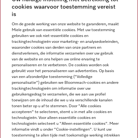
cookies waarvoor toestemming vereist
Contact
contact@miele-support.be
is
Om de goede werking van onze website te garanderen, maakt
Taal
Miele gebruik van essentiële cookies. Met uw toestemming
gebruiken we ook niet-essentiële cookies en
NEDERLANDS
trackingtechnologieën voor marketing- en analysedoeleinden,
waaronder cookies van derden van onze partners en
dienstverleners, die informatie verzamelen over uw gebruik
van de website en ons helpen uw online ervaring te
personaliseren en te verbeteren. De cookies worden ook
gebruikt voor het personaliseren van advertenties. Op basis
van een afzonderlijke toestemming ("Volledige
Miele op Facebook
Miele op Youtube
Miele op Instagram
Miele op Pinterest
personalisatie") gebruiken we Bloomreach-cookies en andere
trackingtechnologieën om informatie over uw
gebruikersgedrag te verzamelen, die we aan uw profiel
toewijzen om de inhoud die we u via verschillende kanalen
tonen beter op u af te stemmen. Door "Alle cookies
accepteren" te selecteren, stemt u in met alle cookies en
Wettelijke Informatie
technologieën. Voor alleen essentiële cookies en
technologieën selecteert u "Alleen essentiële cookies". Meer
Algemene voorwaarden
informatie vindt u onder "Cookie-instellingen". U kunt uw
Privacybeleid
toestemming te allen tijde met toekomstige werking intrekken